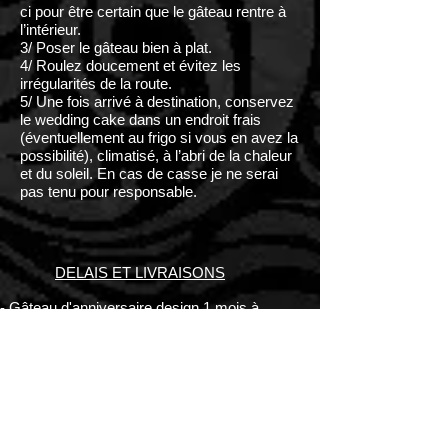
ci pour être certain que le gâteau rentre à
l’intérieur.
3/ Poser le gâteau bien à plat.
4/ Roulez doucement et évitez les
irrégularités de la route.
5/ Une fois arrivé à destination, conservez
le wedding cake dans un endroit frais
(éventuellement au frigo si vous en avez la
possibilité), climatisé, à l’abri de la chaleur
et du soleil. En cas de casse je ne serai
pas tenu pour responsable.
DELAIS ET LIVRAISONS
- Gâteau d'anniversaire design 1 mois à
l'avance,
Wedding cake à la française de 3 à 6
mois,
Je pourrais accepter une commande
urgente en fonction de mes disponibilités.
Un supplément de 30% sera appliqué.
Retrait uniquement sur rendez-vous.