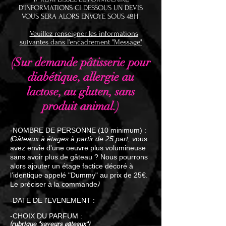
D'INFORMATIONS CI DESSOUS UN DEVIS
VOUS SERA ALORS ENVOYE SOUS 48H
Veuillez renseigner les informations
suivantes dans l'encadrement "Message"
(Sur demande pâtisserie pour
diabétique, allergie au
lactose, au gluten, sans
produit animal.)
-NOMBRE DE PERSONNE (10 minimum) :
Gâteaux à étages à partir de 25 part, v
ous
(
avez envie d'une oeuvre plus volumineuse
sans avoir plus de gâteau ? Nous pourrons
alors ajouter un étage factice décoré à
l’identique appelé "Dummy" au prix de 25€.
Le préciser à la commande
)
-DATE DE l'EVENEMENT :
-CHOIX DU PARFUM :
(rubrique "saveurs gâteaux")